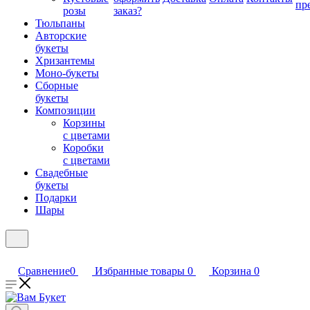
пр
розы
заказ?
Тюльпаны
Авторские
букеты
Хризантемы
Моно-букеты
Сборные
букеты
Композиции
Корзины
с цветами
Коробки
с цветами
Свадебные
букеты
Подарки
Шары
Сравнение
0
Избранные товары
0
Корзина
0