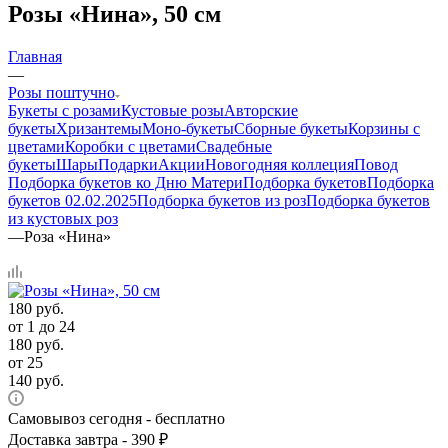
Розы «Нина», 50 см
Главная
—
Розы поштучно
Букеты с розами
Кустовые розы
Авторские
букеты
Хризантемы
Моно-букеты
Сборные букеты
Корзины с
цветами
Коробки с цветами
Свадебные
букеты
Шары
Подарки
Акции
Новогодняя коллеция
Повод
Подборка букетов ко Дню Матери
Подборка букетов
Подборка
букетов 02.02.2025
Подборка букетов из роз
Подборка букетов
из кустовых роз
—
Роза «Нина»
180
руб.
от 1 до 24
180
руб.
от 25
140
руб.
Самовывоз сегодня - бесплатно
Доставка завтра - 390 ₽