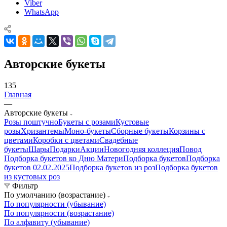
Viber
WhatsApp
Авторские букеты
135
Главная
—
Авторские букеты
Розы поштучно
Букеты с розами
Кустовые
розы
Хризантемы
Моно-букеты
Сборные букеты
Корзины с
цветами
Коробки с цветами
Свадебные
букеты
Шары
Подарки
Акции
Новогодняя коллеция
Повод
Подборка букетов ко Дню Матери
Подборка букетов
Подборка
букетов 02.02.2025
Подборка букетов из роз
Подборка букетов
из кустовых роз
Фильтр
По умолчанию (возрастание)
По популярности (убывание)
По популярности (возрастание)
По алфавиту (убывание)