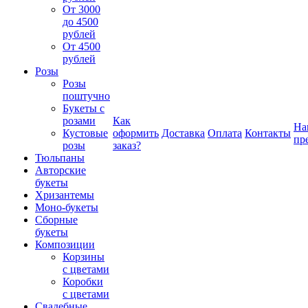
От 3000
до 4500
рублей
От 4500
рублей
Розы
Розы
поштучно
Букеты с
розами
Как
На
Кустовые
оформить
Доставка
Оплата
Контакты
пр
розы
заказ?
Тюльпаны
Авторские
букеты
Хризантемы
Моно-букеты
Сборные
букеты
Композиции
Корзины
с цветами
Коробки
с цветами
Свадебные