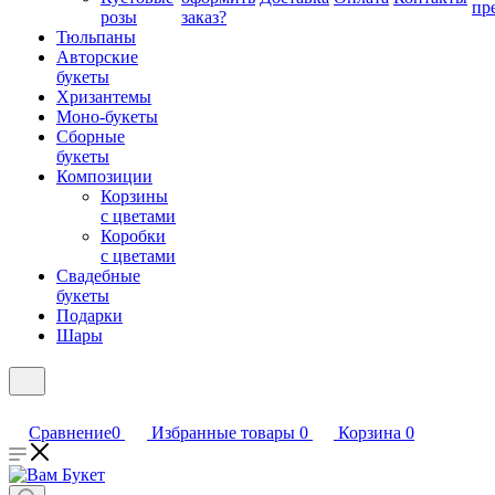
пр
розы
заказ?
Тюльпаны
Авторские
букеты
Хризантемы
Моно-букеты
Сборные
букеты
Композиции
Корзины
с цветами
Коробки
с цветами
Свадебные
букеты
Подарки
Шары
Сравнение
0
Избранные товары
0
Корзина
0