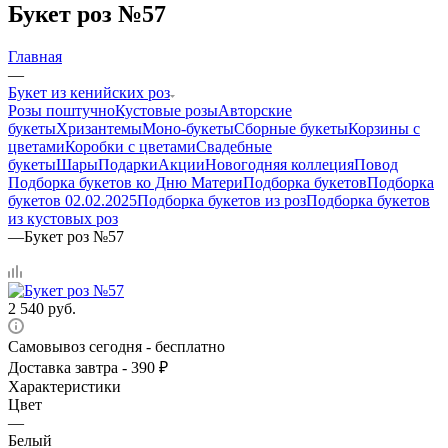
Букет роз №57
Главная
—
Букет из кенийских роз
Розы поштучно
Кустовые розы
Авторские
букеты
Хризантемы
Моно-букеты
Сборные букеты
Корзины с
цветами
Коробки с цветами
Свадебные
букеты
Шары
Подарки
Акции
Новогодняя коллеция
Повод
Подборка букетов ко Дню Матери
Подборка букетов
Подборка
букетов 02.02.2025
Подборка букетов из роз
Подборка букетов
из кустовых роз
—
Букет роз №57
2 540
руб.
Самовывоз сегодня - бесплатно
Доставка завтра - 390 ₽
Характеристики
Цвет
—
Белый