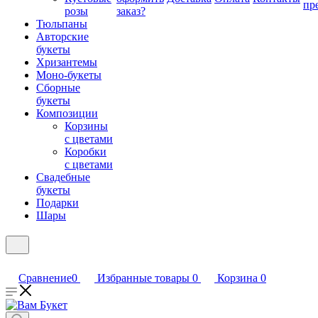
пр
розы
заказ?
Тюльпаны
Авторские
букеты
Хризантемы
Моно-букеты
Сборные
букеты
Композиции
Корзины
с цветами
Коробки
с цветами
Свадебные
букеты
Подарки
Шары
Сравнение
0
Избранные товары
0
Корзина
0