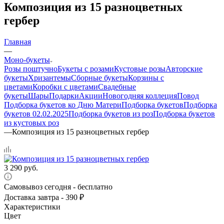
Композиция из 15 разноцветных
гербер
Главная
—
Моно-букеты
Розы поштучно
Букеты с розами
Кустовые розы
Авторские
букеты
Хризантемы
Сборные букеты
Корзины с
цветами
Коробки с цветами
Свадебные
букеты
Шары
Подарки
Акции
Новогодняя коллеция
Повод
Подборка букетов ко Дню Матери
Подборка букетов
Подборка
букетов 02.02.2025
Подборка букетов из роз
Подборка букетов
из кустовых роз
—
Композиция из 15 разноцветных гербер
3 290
руб.
Самовывоз сегодня - бесплатно
Доставка завтра - 390 ₽
Характеристики
Цвет