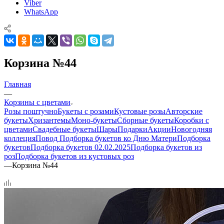
Viber
WhatsApp
Корзина №44
Главная
—
Корзины с цветами
Розы поштучно
Букеты с розами
Кустовые розы
Авторские
букеты
Хризантемы
Моно-букеты
Сборные букеты
Коробки с
цветами
Свадебные букеты
Шары
Подарки
Акции
Новогодняя
коллеция
Повод
Подборка букетов ко Дню Матери
Подборка
букетов
Подборка букетов 02.02.2025
Подборка букетов из
роз
Подборка букетов из кустовых роз
—
Корзина №44