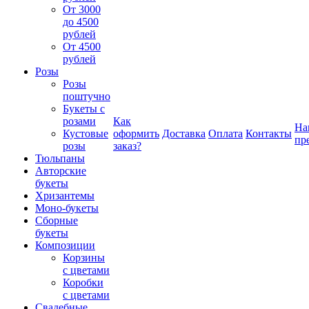
От 3000
до 4500
рублей
От 4500
рублей
Розы
Розы
поштучно
Букеты с
розами
Как
На
Кустовые
оформить
Доставка
Оплата
Контакты
пр
розы
заказ?
Тюльпаны
Авторские
букеты
Хризантемы
Моно-букеты
Сборные
букеты
Композиции
Корзины
с цветами
Коробки
с цветами
Свадебные