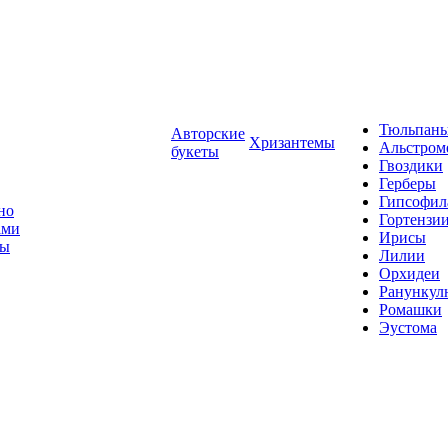
Тюльпан
Авторские
Хризантемы
Альстром
букеты
Гвоздики
Герберы
Гипсофил
но
Гортензи
ами
Ирисы
зы
Лилии
Орхидеи
Ранунку
Ромашки
Эустома