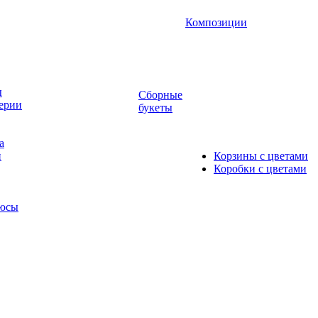
Композиции
ы
Сборные
ерии
букеты
а
и
Корзины с цветами
Коробки с цветами
люсы